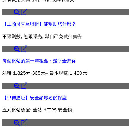
【工商廣告互聯網】能幫助您什麼？
不限則數, 無限曝光, 幫自己免費打廣告
每個網站的第一年租金：幾乎全歸你
站租 1,825元-365元= 最少現賺 1,460元
【甲傳勝址】安全鎖域名的保護
五元網站標配: 全站 HTTPS 安全鎖