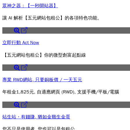
眾神之器：【一秒開站器】
讓 AI 解析【五元網站包租公】的各項特色功能。
立即行動 Act Now
【五元網站包租公】你的微型創富起點線
專業 RWD網站, 只要銅板價 / 一天五元
年租金1,825元, 自適應網頁 (RWD), 支援手機/平板/電腦
站生站・有錢賺, 猶如金雞生金蛋
您不只是使用者, 您也可以是包租公