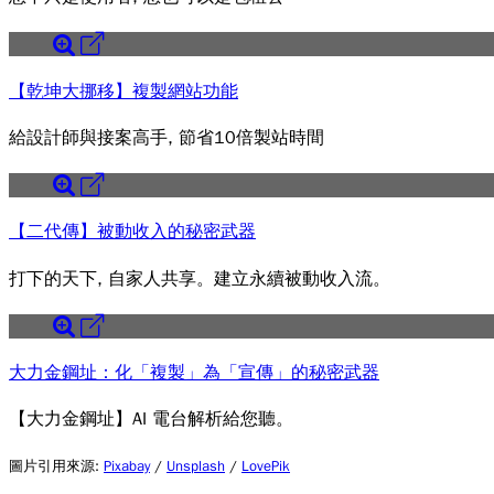
【乾坤大挪移】複製網站功能
給設計師與接案高手, 節省10倍製站時間
【二代傳】被動收入的秘密武器
打下的天下, 自家人共享。建立永續被動收入流。
大力金鋼址：化「複製」為「宣傳」的秘密武器
【大力金鋼址】AI 電台解析給您聽。
圖片引用來源
:
Pixabay
/
Unsplash
/
LovePik