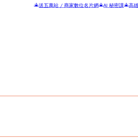
送五萬站 / 商家數位名片網
AI 秘密課
高雄吉林街夜市 