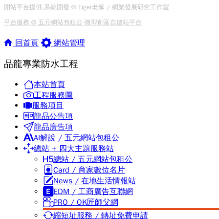
開站平台提供,系統開發 © Tiger老師 / 網業發展研究工作室
平台服務 © 五元網站包租公-微型創富自建站平台
回首頁
網站管理
品龍專業防水工程
本站首頁
工程服務圖
服務項目
龍品公告項
龍品廣告項
AI解說 / 五元網站包租公
總站 + 四大主題服務站
總站 / 五元網站包租公
Card / 商家數位名片
News / 在地生活情報站
EDM / 工商廣告互聯網
PRO / OK匠師父網
縮短址服務 / 轉址免費申請