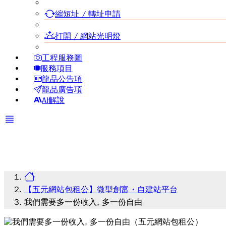
縮短址 / 轉址申請
打開 / 網站光明燈
工程服務圖
服務項目
龍品公告項
龍品廣告項
AI解說
【五元網站包租公】微型創富・自建站平台
我們需要多一份收入, 多一份自由