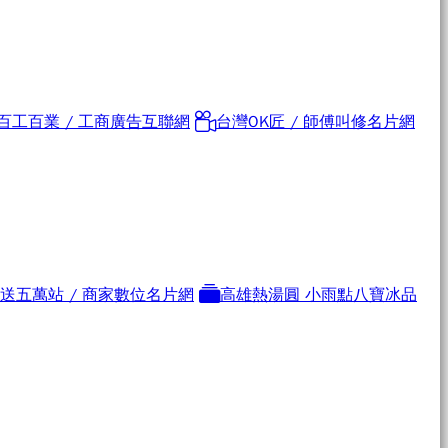
百工百業 / 工商廣告互聯網
台灣OK匠 / 師傅叫修名片網
e 送五萬站 / 商家數位名片網
高雄熱湯圓 小雨點八寶冰品