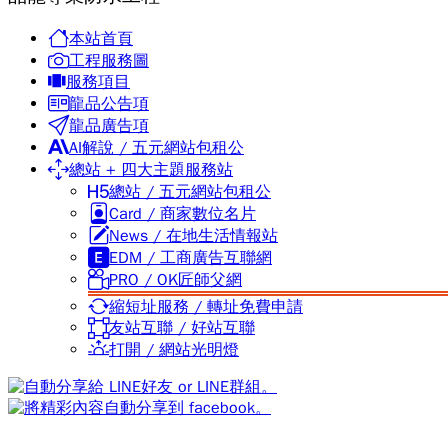
本站首頁
工程服務圖
服務項目
龍品公告項
龍品廣告項
AI解說 / 五元網站包租公
總站 + 四大主題服務站
總站 / 五元網站包租公
Card / 商家數位名片
News / 在地生活情報站
EDM / 工商廣告互聯網
PRO / OK匠師父網
縮短址服務 / 轉址免費申請
友站互聯 / 好站互聯
打開 / 網站光明燈