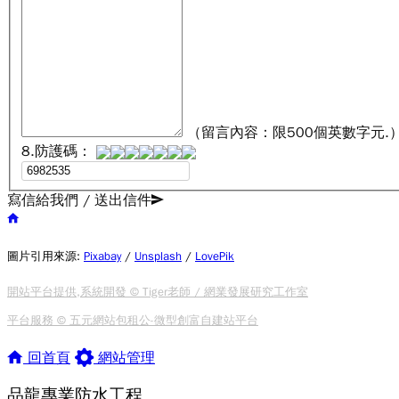
（留言內容：限500個英數字元.
8.防護碼：
寫信給我們 / 送出信件
圖片引用來源
:
Pixabay
/
Unsplash
/
LovePik
開站平台提供,系統開發 © Tiger老師 / 網業發展研究工作室
平台服務 © 五元網站包租公-微型創富自建站平台
回首頁
網站管理
品龍專業防水工程