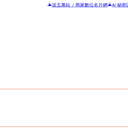
送五萬站 / 商家數位名片網
AI 秘密課
包租公,五