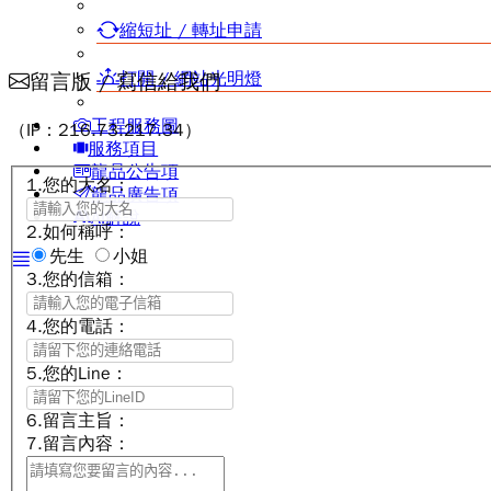
縮短址 / 轉址申請
打開 / 網站光明燈
留言版 / 寫信給我們
工程服務圖
（IP：216.73.217.34）
服務項目
龍品公告項
1.您的大名：
龍品廣告項
AI解說
2.如何稱呼：
先生
小姐
3.您的信箱：
4.您的電話：
5.您的Line：
6.留言主旨：
7.留言內容：