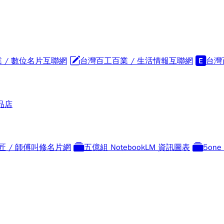
 / 數位名片互聯網
台灣百工百業 / 生活情報互聯網
台灣
品店
匠 / 師傅叫修名片網
五億組 NotebookLM 資訊圖表
5on