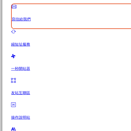
寫信給我們
縮短址服務
一秒開站器
友站互聯區
操作說明站