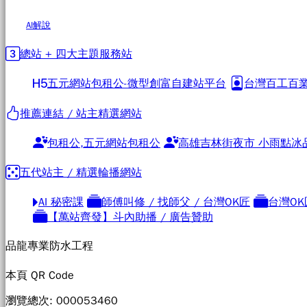
AI解說
總站 + 四大主題服務站
五元網站包租公-微型創富自建站平台
台灣百工百業
推薦連結 / 站主精選網站
包租公,五元網站包租公
高雄吉林街夜市 小雨點冰
五代站主 / 精選輪播網站
AI 秘密課
師傅叫修 / 找師父 / 台灣OK匠
台灣OK
【萬站齊發】斗內助播 / 廣告贊助
品龍專業防水工程
本頁 QR Code
瀏覽總次: 0000
53460