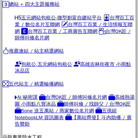
總站 + 四大主題服務站
五元網站包租公-微型創富自建站平台
台灣百工百
業 / 數位名片互聯網
台灣百工百業 / 生活情報互聯
網
台灣百工百業 / 工商廣告互聯網
台灣OK匠 /
師傅叫修名片網
推薦連結 / 站主精選網站
包租公,五元網站包租公
高雄吉林街夜市 小雨點
冰品店
五代站主 / 精選輪播網站
AI 秘密課
台灣OK匠 / 師傅叫修名片網
高雄熱湯
圓 小雨點八寶冰品
師傅叫修 / 找師父 / 台灣OK匠
5one 送五萬站 / 商家數位名片網
五億組
NotebookLM 資訊圖表
【萬站齊發】斗內助播 / 廣
告贊助
品龍專業防水工程