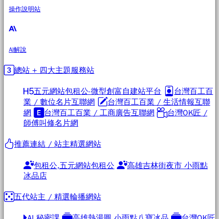
操作說明站
AI解說
總站 + 四大主題服務站
五元網站包租公-微型創富自建站平台
台灣百工百
業 / 數位名片互聯網
台灣百工百業 / 生活情報互聯
網
台灣百工百業 / 工商廣告互聯網
台灣OK匠 /
師傅叫修名片網
推薦連結 / 站主精選網站
包租公,五元網站包租公
高雄吉林街夜市 小雨點
冰品店
五代站主 / 精選輪播網站
AI 秘密課
高雄熱湯圓 小雨點八寶冰品
台灣OK匠