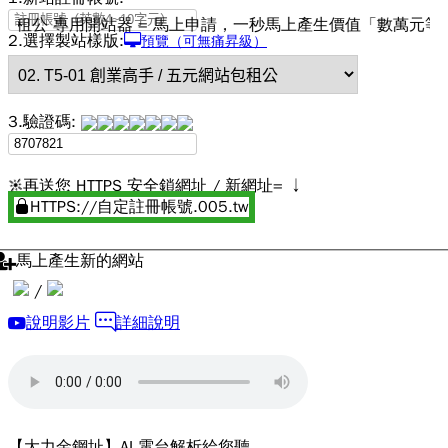
 專用開站器 = 馬上申請，一秒馬上產生價值「數萬元等級」的 RWD
2.選擇製站樣版:
預覽（可無痛昇級）
3.驗證碼:
再送您 HTTPS 安全鎖網址 / 新網址= ↓
HTTPS://自定註冊帳號.005.tw
馬上產生新的網站
/
說明影片
詳細說明
【大力金鋼址】AI 電台解析給您聽。