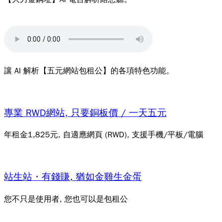
讓 AI 解析【五元網站包租公】的各項特色功能。
專業 RWD網站, 只要銅板價 / 一天五元
年租金1,825元, 自適應網頁 (RWD), 支援手機/平板/電腦
站生站・有錢賺, 猶如金雞生金蛋
您不只是使用者, 您也可以是包租公