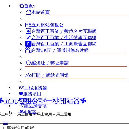
首頁
本站首頁
五元網站包租公
台灣百工百業 / 數位名片互聯網
台灣百工百業 / 生活情報互聯網
台灣百工百業 / 工商廣告互聯網
台灣OK匠 / 師傅叫修名片網
縮短址 / 轉址申請
打開 / 網站光明燈
工程服務圖
服務項目
五元包租公：一秒開站器
龍品公告項
龍品廣告項
AI解說
馬上申請 = 馬上使用 + 馬上會用 + 馬上愛用
1.新站註冊帳號: