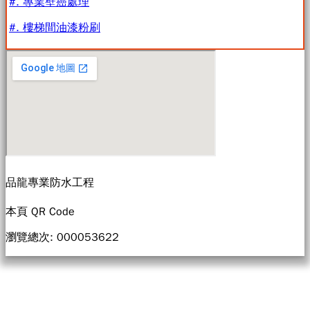
#. 專業壁癌處理
#. 樓梯間油漆粉刷
品龍專業防水工程
本頁 QR Code
瀏覽總次: 0000
53622