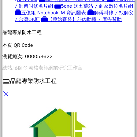
/ 師傅叫修名片網
5one 送五萬站 / 商家數位名片網
五億組 NotebookLM 資訊圖表
師傅叫修 / 找師父
/ 台灣OK匠
【萬站齊發】斗內助播 / 廣告贊助
品龍專業防水工程
本頁 QR Code
瀏覽總次: 0000
53622
總站服務 ® 泰格老師網業研究工作室
品龍專業防水工程