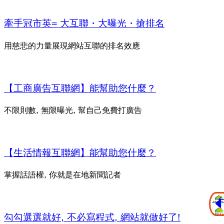
牽手冠市英= 大互聯・大曝光・搶排名
用慈悲的力量展現網站互聯的排名效應
【工商廣告互聯網】能幫助您什麼？
不限則數, 無限曝光, 幫自己免費打廣告
【生活情報互聯網】能幫助您什麼？
掌握話語權, 你就是在地新聞記者
勾勾選選就好, 不必寫程式, 網站就做好了!