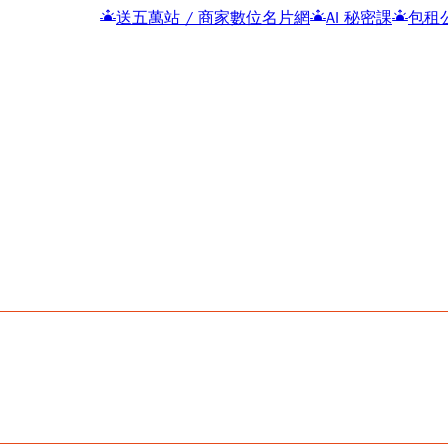
送五萬站 / 商家數位名片網
AI 秘密課
包租公,五元網站包