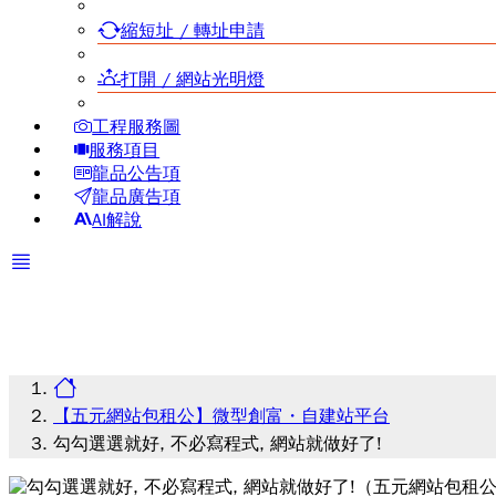
縮短址 / 轉址申請
打開 / 網站光明燈
工程服務圖
服務項目
龍品公告項
龍品廣告項
AI解說
【五元網站包租公】微型創富・自建站平台
勾勾選選就好, 不必寫程式, 網站就做好了!