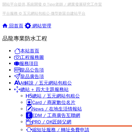
開站平台提供,系統開發 © Tiger老師 / 網業發展研究工作室
平台服務 © 五元網站包租公-微型創富自建站平台
回首頁
網站管理
品龍專業防水工程
本站首頁
工程服務圖
服務項目
龍品公告項
龍品廣告項
AI解說 / 五元網站包租公
總站 + 四大主題服務站
總站 / 五元網站包租公
Card / 商家數位名片
News / 在地生活情報站
EDM / 工商廣告互聯網
PRO / OK匠師父網
縮短址服務 / 轉址免費申請