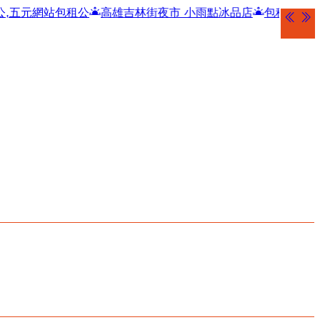
租公
高雄吉林街夜市 小雨點冰品店
包租公