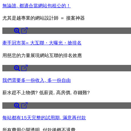
無論誰, 都適合當網站包租公的！
尤其是越專業的網站設計師 ＝ 接案神器
牽手冠市英= 大互聯・大曝光・搶排名
用慈悲的力量展現網站互聯的排名效應
我們需要多一份收入, 多一份自由
薪水趕不上物價? 低薪資, 高房價, 存錢難?
每站都有15天完整的試用期, 滿意再付款
所有費用公開透明, 付款後概不退費