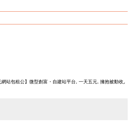
租公】微型創富・自建站平台, 一天五元, 擁抱被動收入。