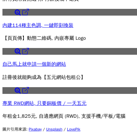
內建114種主色調, 一鍵即刻換裝
【頁頁傳】動態二維碼, 內嵌專屬 Logo
自己馬上就申請一個新的網站
註冊後就能夠成為【五元網站包租公】
專業 RWD網站, 只要銅板價 / 一天五元
年租金1,825元, 自適應網頁 (RWD), 支援手機/平板/電腦
圖片引用來源
:
Pixabay
/
Unsplash
/
LovePik