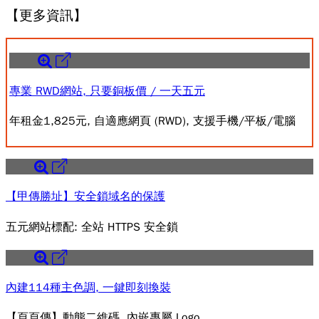
【更多資訊】
專業 RWD網站, 只要銅板價 / 一天五元
年租金1,825元, 自適應網頁 (RWD), 支援手機/平板/電腦
【甲傳勝址】安全鎖域名的保護
五元網站標配: 全站 HTTPS 安全鎖
內建114種主色調, 一鍵即刻換裝
【頁頁傳】動態二維碼, 內嵌專屬 Logo