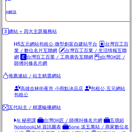
AI解說
總站 + 四大主題服務站
五元網站包租公-微型創富自建站平台
台灣百工百
業 / 數位名片互聯網
台灣百工百業 / 生活情報互聯
網
台灣百工百業 / 工商廣告互聯網
台灣OK匠 /
師傅叫修名片網
推薦連結 / 站主精選網站
高雄吉林街夜市 小雨點冰品店
包租公,五元網站
包租公
五代站主 / 精選輪播網站
AI 秘密課
台灣OK匠 / 師傅叫修名片網
五億組
NotebookLM 資訊圖表
5one 送五萬站 / 商家數位名