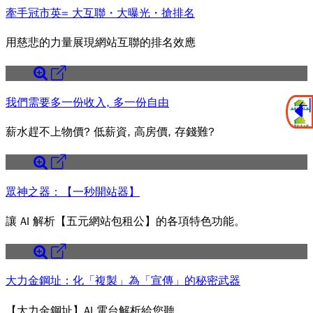
牽手冠市英= 大互聯・大曝光・搶排名
用慈悲的力量展現網站互聯的排名效應
我們需要多一份收入, 多一份自由
薪水趕不上物價? 低薪資, 高房價, 存錢難?
眾神之器：【一秒開站器】
讓 AI 解析【五元網站包租公】的各項特色功能。
大力金鋼址：化「複製」為「宣傳」的秘密武器
【大力金鋼址】AI 電台解析給您聽。