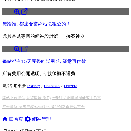
無論誰, 都適合當網站包租公的！
尤其是越專業的網站設計師 ＝ 接案神器
每站都有15天完整的試用期, 滿意再付款
所有費用公開透明, 付款後概不退費
圖片引用來源
:
Pixabay
/
Unsplash
/
LovePik
開站平台提供,系統開發 © Tiger老師 / 網業發展研究工作室
平台服務 © 五元網站包租公-微型創富自建站平台
回首頁
網站管理