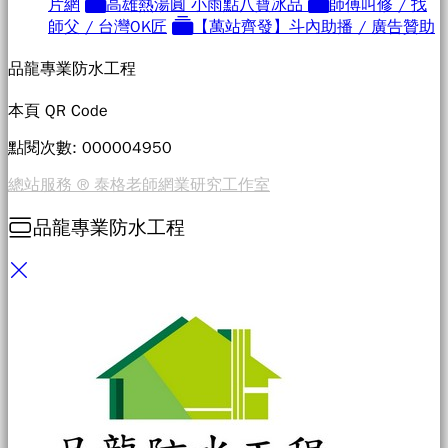
片網
高雄熱湯圓 小雨點八寶冰品
師傅叫修 / 找
師父 / 台灣OK匠
【萬站齊發】斗內助播 / 廣告贊助
品龍專業防水工程
本頁 QR Code
點閱次數: 00000
4950
總站服務 ® 泰格老師網業研究工作室
品龍專業防水工程