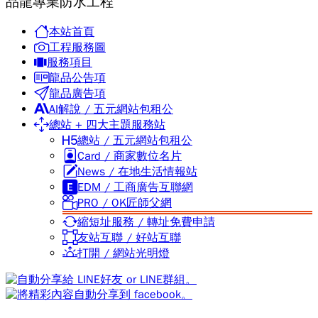
品龍專業防水工程
本站首頁
工程服務圖
服務項目
龍品公告項
龍品廣告項
AI解說 / 五元網站包租公
總站 + 四大主題服務站
總站 / 五元網站包租公
Card / 商家數位名片
News / 在地生活情報站
EDM / 工商廣告互聯網
PRO / OK匠師父網
縮短址服務 / 轉址免費申請
友站互聯 / 好站互聯
打開 / 網站光明燈