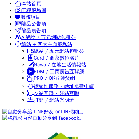
本站首頁
工程服務圖
服務項目
龍品公告項
龍品廣告項
AI解說 / 五元網站包租公
總站 + 四大主題服務站
總站 / 五元網站包租公
Card / 商家數位名片
News / 在地生活情報站
EDM / 工商廣告互聯網
PRO / OK匠師父網
縮短址服務 / 轉址免費申請
友站互聯 / 好站互聯
打開 / 網站光明燈