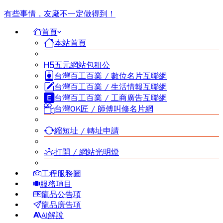
有些事情，友廠不一定做得到！
首頁
本站首頁
五元網站包租公
台灣百工百業 / 數位名片互聯網
台灣百工百業 / 生活情報互聯網
台灣百工百業 / 工商廣告互聯網
台灣OK匠 / 師傅叫修名片網
縮短址 / 轉址申請
打開 / 網站光明燈
工程服務圖
服務項目
龍品公告項
龍品廣告項
AI解說