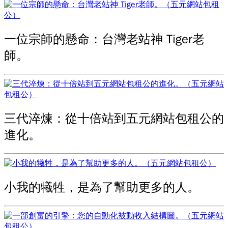
一位宗師的懸命：台灣老站神 Tiger老
師。
三代淬煉：從十倍站到五元網站包租公的
進化。
小我的犧牲，是為了幫助更多的人。