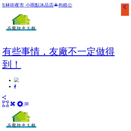
市 小雨點冰品店
包租公
有些事情，友廠不一定做得
到！