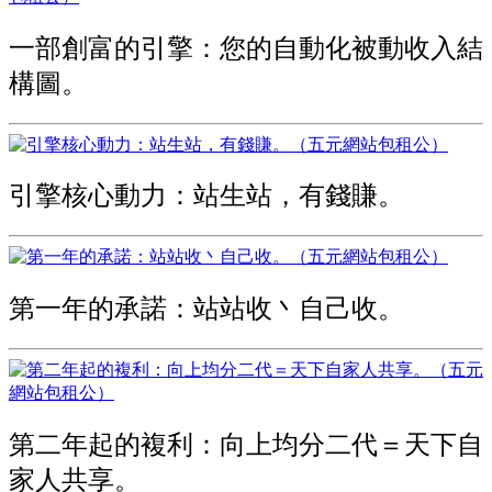
一部創富的引擎：您的自動化被動收入結
構圖。
引擎核心動力：站生站，有錢賺。
第一年的承諾：站站收丶自己收。
第二年起的複利：向上均分二代＝天下自
家人共享。