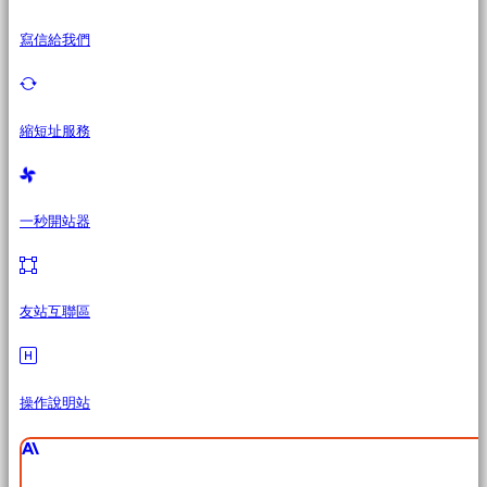
寫信給我們
縮短址服務
一秒開站器
友站互聯區
操作說明站