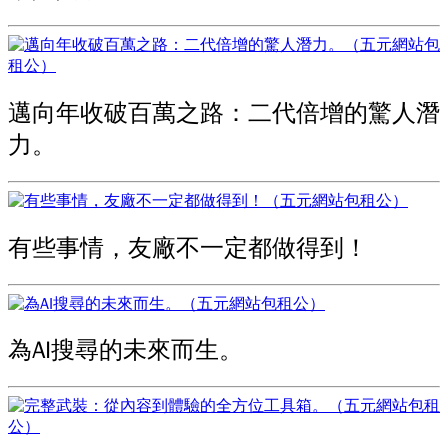
邁向年收破百萬之路：二代倍增的驚人潛
力。
有些事情，友廠不一定都做得到！
為AI搜尋的未來而生。