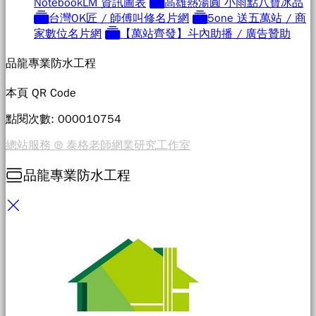
NotebookLM 資訊圖表
高雄熱湯圓 小雨點八寶冰品
台灣OK匠 / 師傅叫修名片網
5one 送五萬站 / 商
家數位名片網
【萬站齊發】斗內助播 / 廣告贊助
品龍專業防水工程
本頁 QR Code
點閱次數: 0000
10754
總站服務 ® 泰格老師網業研究工作室
品龍專業防水工程