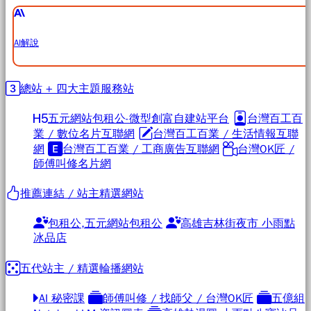
AI解說
總站 + 四大主題服務站
五元網站包租公-微型創富自建站平台
台灣百工百
業 / 數位名片互聯網
台灣百工百業 / 生活情報互聯
網
台灣百工百業 / 工商廣告互聯網
台灣OK匠 /
師傅叫修名片網
推薦連結 / 站主精選網站
包租公,五元網站包租公
高雄吉林街夜市 小雨點
冰品店
五代站主 / 精選輪播網站
AI 秘密課
師傅叫修 / 找師父 / 台灣OK匠
五億組