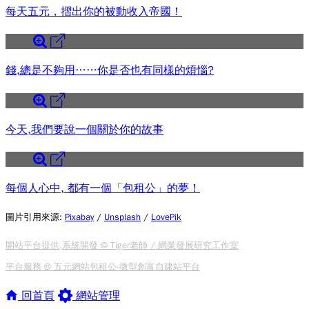
每天五元，摺出你的被動收入帝國！
錢,總是不夠用……你是否也有同樣的煩惱?
今天,我們要說一個關於你的故事
每個人心中, 都有一個「包租公」的夢！
圖片引用來源
:
Pixabay
/
Unsplash
/
LovePik
開站平台提供,系統開發 © Tiger老師 / 網業發展研究工作室
平台服務 © 五元網站包租公-微型創富自建站平台
回首頁
網站管理