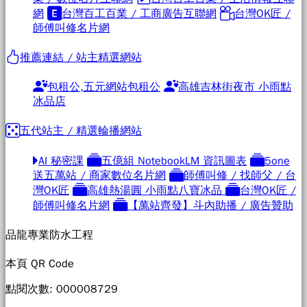
網
台灣百工百業 / 工商廣告互聯網
台灣OK匠 /
師傅叫修名片網
推薦連結 / 站主精選網站
包租公,五元網站包租公
高雄吉林街夜市 小雨點
冰品店
五代站主 / 精選輪播網站
AI 秘密課
五億組 NotebookLM 資訊圖表
5one
送五萬站 / 商家數位名片網
師傅叫修 / 找師父 / 台
灣OK匠
高雄熱湯圓 小雨點八寶冰品
台灣OK匠 /
師傅叫修名片網
【萬站齊發】斗內助播 / 廣告贊助
品龍專業防水工程
本頁 QR Code
點閱次數: 00000
8729