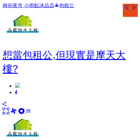
 小雨點冰品店
包租公
想當包租公,但現實是摩天大
樓?