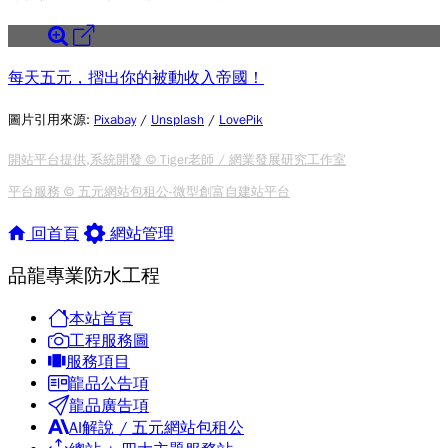
每天五元，摺出你的被動收入帝國！
圖片引用來源
:
Pixabay
/
Unsplash
/
LovePik
開站平台提供,系統開發 © Tiger老師 / 網業發展研究工作室
平台服務 © 五元網站包租公-微型創富自建站平台
回首頁
網站管理
品龍專業防水工程
本站首頁
工程服務圖
服務項目
龍品公告項
龍品廣告項
AI解說 / 五元網站包租公