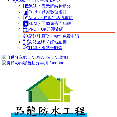
總站 + 四大主題服務站
總站 / 五元網站包租公
Card / 商家數位名片
News / 在地生活情報站
EDM / 工商廣告互聯網
PRO / OK匠師父網
縮短址服務 / 轉址免費申請
友站互聯 / 好站互聯
打開 / 網站光明燈